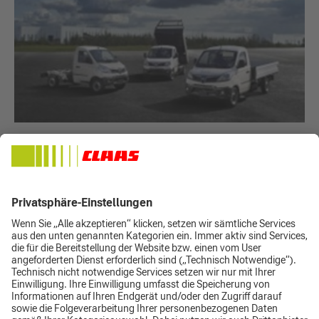
Piaggio
Piaggio der kleine leichte Lastkraftwagen als Transportfahrzeug,
im Winterdienst oder als kleines Müllsammelfahrzeug mit 2
Sitzplätzen und einer Nutzlast bis zu1,6 Tonnen. Die Fahrzeuge
können mit Heck- oder Drei-Seitenkippern, Planen- oder
Kofferaufbauten oder vielen weiteren Ausstattungsvarianten
angeboten werden.